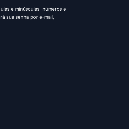
ulas e minúsculas, números e
ará sua senha por e-mail,