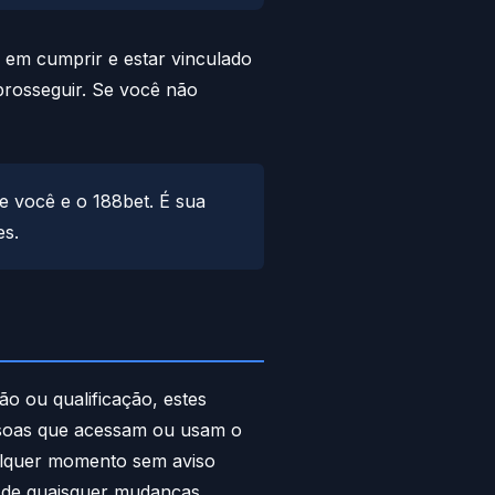
a em cumprir e estar vinculado
prosseguir. Se você não
e você e o 188bet. É sua
es.
ão ou qualificação, estes
essoas que acessam ou usam o
qualquer momento sem aviso
e de quaisquer mudanças.