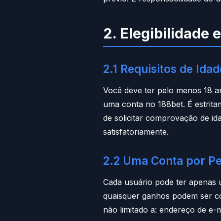
2. Elegibilidade 
2.1 Requisitos de Idad
Você deve ter pelo menos 18 ano
uma conta no 188bet. É estrita
de solicitar comprovação de id
satisfatoriamente.
2.2 Uma Conta por P
Cada usuário pode ter apenas 
quaisquer ganhos podem ser con
não limitado a: endereço de e-