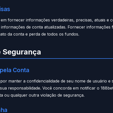
isas
 em fornecer informações verdadeiras, precisas, atuais e
 informações de conta atualizadas. Fornecer informações
ato da conta e perda de todos os fundos.
e Segurança
 pela Conta
por manter a confidencialidade de seu nome de usuário e s
sua responsabilidade. Você concorda em notificar o 188be
ta ou qualquer outra violação de segurança.
nha