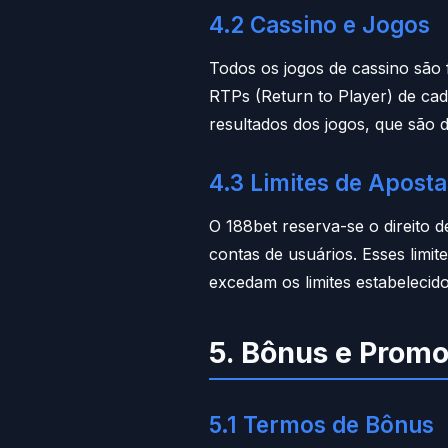
4.2 Cassino e Jogos
Todos os jogos de cassino são 
RTPs (Return to Player) de cad
resultados dos jogos, que são 
4.3 Limites de Aposta
O 188bet reserva-se o direito d
contas de usuários. Esses limi
excedam os limites estabelecid
5. Bônus e Prom
5.1 Termos de Bônus