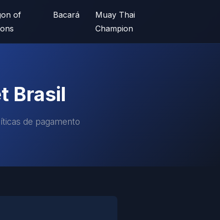
gon of
Bacará
Muay Thai
ons
Champion
 Brasil
líticas de pagamento