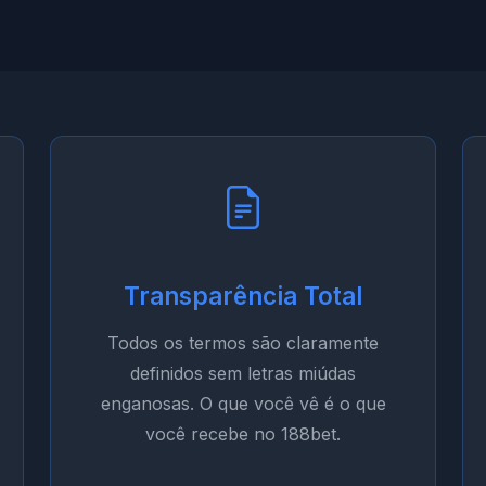
Transparência Total
Todos os termos são claramente
definidos sem letras miúdas
enganosas. O que você vê é o que
você recebe no 188bet.