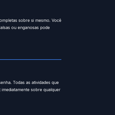
 completas sobre si mesmo. Você
 falsas ou enganosas pode
enha. Todas as atividades que
t imediatamente sobre qualquer