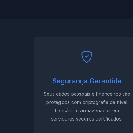
Segurança Garantida
Seus dados pessoais e financeiros são
protegidos com criptografia de nível
bancário e armazenados em
servidores seguros certificados.