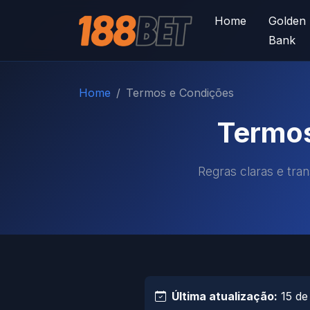
Home
Golden
Bank
Home
Termos e Condições
Termos
Regras claras e tra
Última atualização:
15 de