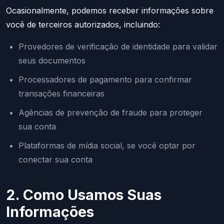
Ocasionalmente, podemos receber informações sobre
você de terceiros autorizados, incluindo:
Provedores de verificação de identidade para validar
seus documentos
Processadores de pagamento para confirmar
transações financeiras
Agências de prevenção de fraude para proteger
sua conta
Plataformas de mídia social, se você optar por
conectar sua conta
2. Como Usamos Suas
Informações