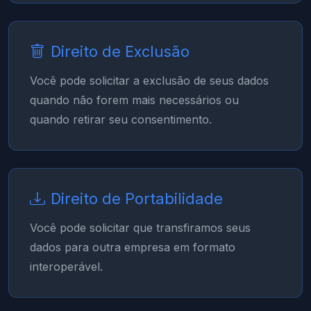
Direito de Exclusão
Você pode solicitar a exclusão de seus dados
quando não forem mais necessários ou
quando retirar seu consentimento.
Direito de Portabilidade
Você pode solicitar que transfiramos seus
dados para outra empresa em formato
interoperável.