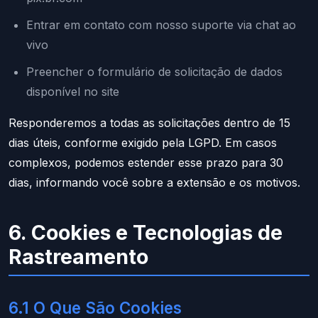
Entrar em contato com nosso suporte via chat ao
vivo
Preencher o formulário de solicitação de dados
disponível no site
Responderemos a todas as solicitações dentro de 15
dias úteis, conforme exigido pela LGPD. Em casos
complexos, podemos estender esse prazo para 30
dias, informando você sobre a extensão e os motivos.
6. Cookies e Tecnologias de
Rastreamento
6.1 O Que São Cookies