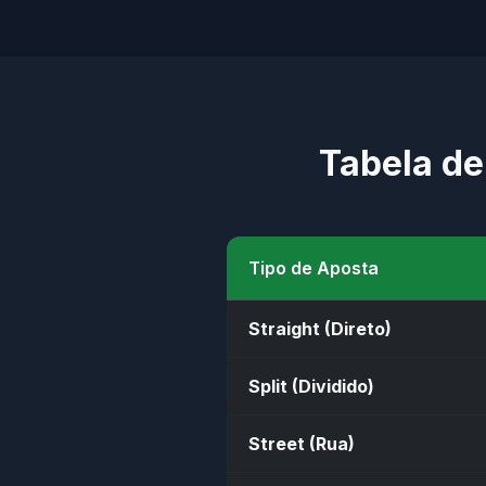
Tabela de
Tipo de Aposta
Straight (Direto)
Split (Dividido)
Street (Rua)