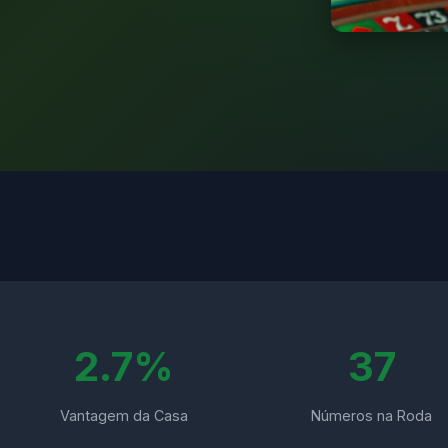
2.7%
37
Vantagem da Casa
Números na Roda