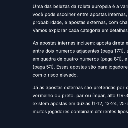
Uma das belezas da roleta europeia é a var
você pode escolher entre apostas interna
probabilidade, e apostas externas, com ch
Vamos explorar cada categoria em detalhes
As apostas internas incluem: aposta direta 
entre dois números adjacentes (paga 17:1), 
em quadra de quatro números (paga 8:1), e
(paga 5:1). Essas apostas são para jogado
com o risco elevado.
Já as apostas externas são preferidas por
vermelho ou preto, par ou ímpar, alto (19-
existem apostas em dúzias (1-12, 13-24, 25
muitos jogadores combinam diferentes tipos 