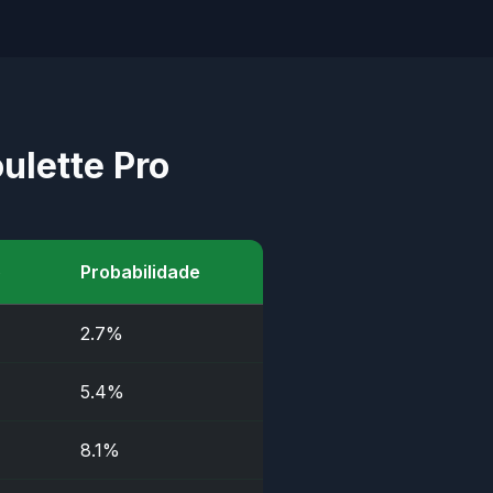
ulette Pro
o
Probabilidade
2.7%
5.4%
8.1%