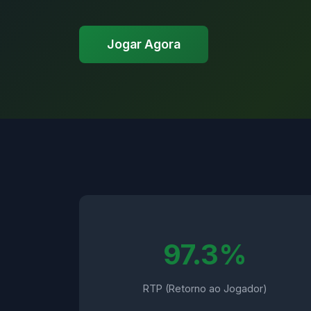
Jogar Agora
97.3%
RTP (Retorno ao Jogador)