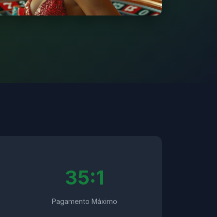
35:1
Pagamento Máximo