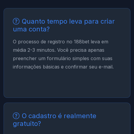
Quanto tempo leva para criar
uma conta?
O processo de registro no 188bet leva em
média 2-3 minutos. Você precisa apenas
preencher um formulário simples com suas
informações básicas e confirmar seu e-mail.
O cadastro é realmente
gratuito?