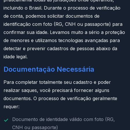
incluindo o Brasil. Durante o processo de verificação
de conta, podemos solicitar documentos de
identificação com foto (RG, CNH ou passaporte) para
confirmar sua idade. Levamos muito a sério a proteção
de menores e utilizamos tecnologias avançadas para
detectar e prevenir cadastros de pessoas abaixo da
idade legal.
Documentação Necessária
Para completar totalmente seu cadastro e poder
realizar saques, você precisará fornecer alguns
documentos. O processo de verificação geralmente
requer:
Documento de identidade válido com foto (RG,
CNH ou passaporte)