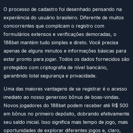
O processo de cadastro foi desenhado pensando na
experiência do usuário brasileiro. Diferente de muitos
concorrentes que complicam o registro com
formulários extensos e verificações demoradas, o
188bet mantém tudo simples e direto. Você precisa
apenas de alguns minutos e informações básicas para
estar pronto para jogar. Todos os dados fornecidos são
protegidos com criptografia de nível bancário,
garantindo total segurança e privacidade.
Uma das maiores vantagens de se registrar é o acesso
imediato ao nosso generoso bônus de boas-vindas.
Novos jogadores do 188bet podem receber até R$ 500
em bônus no primeiro depósito, dobrando efetivamente
seu saldo inicial. Isso significa mais tempo de jogo, mais
oportunidades de explorar diferentes jogos e, claro,