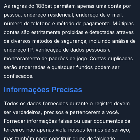
As regras do 188bet permitem apenas uma conta por
pessoa, endereço residencial, endereço de e-mail,
número de telefone e método de pagamento. Múltiplas
contas são estritamente proibidas e detectadas através
de diversos métodos de segurança, incluindo análise de
endereço IP, verificação de dados pessoais e
monitoramento de padrões de jogo. Contas duplicadas
serão encerradas e quaisquer fundos podem ser
confiscados.
Informações Precisas
Todos os dados fornecidos durante o registro devem
ser verdadeiros, precisos e pertencerem a você.
Fornecer informações falsas ou usar documentos de
terceiros não apenas viola nossos termos de serviço,
mas também pode constituir crime de falsidade