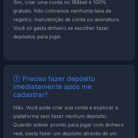
Sim, criar uma conta no 188bet é 100%
gratuito. Não cobramos nenhuma taxa de
registro, manutenção de conta ou assinatura.
Você só gasta dinheiro se escolher fazer
depósitos para jogar.
Preciso fazer depósito
imediatamente após me
cadastrar?
Não. Você pode criar sua conta e explorar a
plataforma sem fazer nenhum depósito.
Quando estiver pronto para jogar com dinheiro
real, basta fazer um depósito através de um