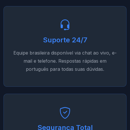
Suporte 24/7
Equipe brasileira disponível via chat ao vivo, e-
mail e telefone. Respostas rápidas em
português para todas suas dúvidas.
Segurança Total