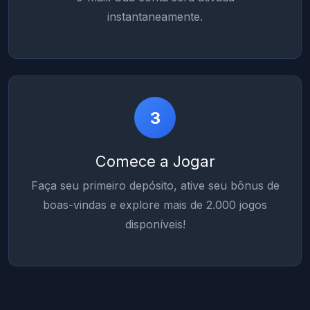
instantaneamente.
3
Comece a Jogar
Faça seu primeiro depósito, ative seu bônus de
boas-vindas e explore mais de 2.000 jogos
disponíveis!