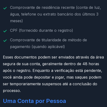
Comprovante de residência recente (conta de luz,
água, telefone ou extrato bancário dos últimos 3
meses)
CPF (fornecido durante o registro)
Comprovante de titularidade de método de
pagamento (quando aplicável)
Esses documentos podem ser enviados através da área
segura de sua conta, geralmente dentro de 48 horas
após o registro. Enquanto a verificação está pendente,
você ainda pode depositar e jogar, mas saques podem
ser temporariamente suspensos até a conclusão do
processo.
Uma Conta por Pessoa