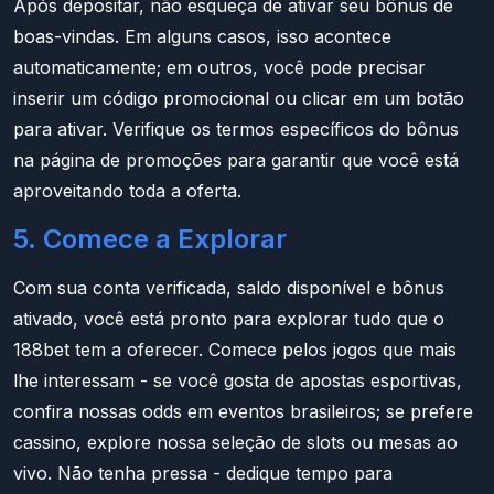
Após depositar, não esqueça de ativar seu bônus de
boas-vindas. Em alguns casos, isso acontece
automaticamente; em outros, você pode precisar
inserir um código promocional ou clicar em um botão
para ativar. Verifique os termos específicos do bônus
na página de promoções para garantir que você está
aproveitando toda a oferta.
5. Comece a Explorar
Com sua conta verificada, saldo disponível e bônus
ativado, você está pronto para explorar tudo que o
188bet tem a oferecer. Comece pelos jogos que mais
lhe interessam - se você gosta de apostas esportivas,
confira nossas odds em eventos brasileiros; se prefere
cassino, explore nossa seleção de slots ou mesas ao
vivo. Não tenha pressa - dedique tempo para