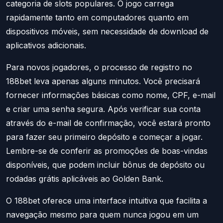
categoria de slots populares. O jogo carrega
rapidamente tanto em computadores quanto em
dispositivos móveis, sem necessidade de download de
aplicativos adicionais.
Para novos jogadores, o processo de registro no
188bet leva apenas alguns minutos. Você precisará
fornecer informações básicas como nome, CPF, e-mail
e criar uma senha segura. Após verificar sua conta
através do e-mail de confirmação, você estará pronto
para fazer seu primeiro depósito e começar a jogar.
Lembre-se de conferir as promoções de boas-vindas
disponíveis, que podem incluir bônus de depósito ou
rodadas grátis aplicáveis ao Golden Bank.
O 188bet oferece uma interface intuitiva que facilita a
navegação mesmo para quem nunca jogou em um