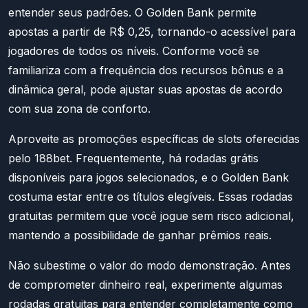
entender seus padrões. O Golden Bank permite
apostas a partir de R$ 0,25, tornando-o acessível para
jogadores de todos os níveis. Conforme você se
familiariza com a frequência dos recursos bônus e a
dinâmica geral, pode ajustar suas apostas de acordo
com sua zona de conforto.
Aproveite as promoções específicas de slots oferecidas
pelo 188bet. Frequentemente, há rodadas grátis
disponíveis para jogos selecionados, e o Golden Bank
costuma estar entre os títulos elegíveis. Essas rodadas
gratuitas permitem que você jogue sem risco adicional,
mantendo a possibilidade de ganhar prêmios reais.
Não subestime o valor do modo demonstração. Antes
de comprometer dinheiro real, experimente algumas
rodadas gratuitas para entender completamente como