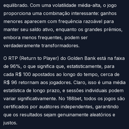
equilibrado. Com uma volatilidade média-alta, o jogo
proporciona uma combinação interessante: ganhos
menores aparecem com frequência razoável para
manter seu saldo ativo, enquanto os grandes prêmios,
embora menos frequentes, podem ser
verdadeiramente transformadores.
O RTP (Return to Player) do Golden Bank está na faixa
de 96%, o que significa que, estatisticamente, para
cada R$ 100 apostados ao longo do tempo, cerca de
R$ 96 retornam aos jogadores. Claro, isso é uma média
estatística de longo prazo, e sessões individuais podem
variar significativamente. No 188bet, todos os jogos são
certificados por auditores independentes, garantindo
que os resultados sejam genuinamente aleatórios e
justos.