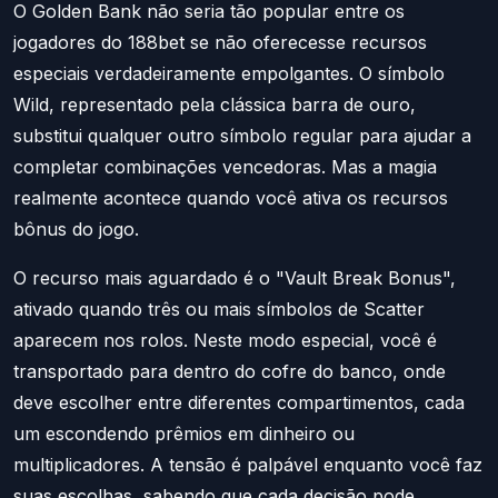
O Golden Bank não seria tão popular entre os
jogadores do 188bet se não oferecesse recursos
especiais verdadeiramente empolgantes. O símbolo
Wild, representado pela clássica barra de ouro,
substitui qualquer outro símbolo regular para ajudar a
completar combinações vencedoras. Mas a magia
realmente acontece quando você ativa os recursos
bônus do jogo.
O recurso mais aguardado é o "Vault Break Bonus",
ativado quando três ou mais símbolos de Scatter
aparecem nos rolos. Neste modo especial, você é
transportado para dentro do cofre do banco, onde
deve escolher entre diferentes compartimentos, cada
um escondendo prêmios em dinheiro ou
multiplicadores. A tensão é palpável enquanto você faz
suas escolhas, sabendo que cada decisão pode