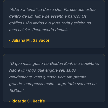
"Adoro a temática desse slot. Parece que estou
dentro de um filme de assalto a banco! Os
gráficos são lindos e o jogo roda perfeito no
meu celular. Recomendo demais."
- Juliana M., Salvador
"O que mais gosto no Golden Bank é o equilíbrio.
Não é um jogo que engole seu saldo
rapidamente, mas quando vem um prêmio
grande, compensa muito. Jogo toda semana no
188bet."
- Ricardo S., Recife