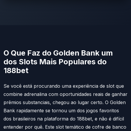
O Que Faz do Golden Bank um
dos Slots Mais Populares do
188bet
Se você está procurando uma experiência de slot que
combine adrenalina com oportunidades reais de ganhar
prêmios substanciais, chegou ao lugar certo. O Golden
Bank rapidamente se tornou um dos jogos favoritos
dos brasileiros na plataforma do 188bet, e não é difícil
entender por quê. Este slot temático de cofre de banco