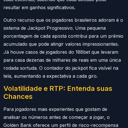
resultar em ganhos significativos.
Outro recurso que os jogadores brasileiros adoram é o
sistema de Jackpot Progressivo. Uma pequena
porcentagem de cada aposta contribui para um prêmio
acumulado que pode atingir valores impressionantes.
Já houve casos de jogadores do 188bet que levaram
para casa dezenas de milhares de reais em uma única
rodada sortuda. O contador do jackpot fica visível na
tela, aumentando a expectativa a cada giro.
Volatilidade e RTP: Entenda suas
Chances
Para jogadores mais experientes que gostam de
analisar os números antes de começar a jogar, o
Golden Bank oferece um perfil de risco-recompensa